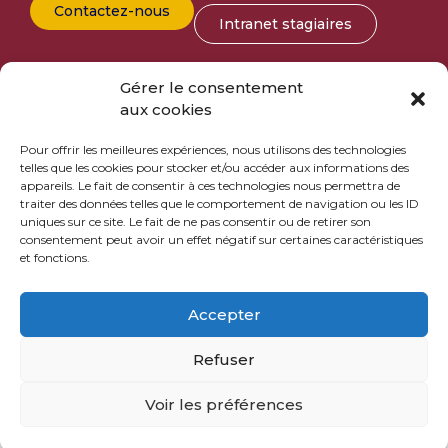
Contactez-nous
Intranet stagiaires
Entreprise
Gérer le consentement
aux cookies
Taxe d’apprentissage
Pour offrir les meilleures expériences, nous utilisons des technologies
telles que les cookies pour stocker et/ou accéder aux informations des
appareils. Le fait de consentir à ces technologies nous permettra de
Vous recherchez des stagiaires ?
traiter des données telles que le comportement de navigation ou les ID
uniques sur ce site. Le fait de ne pas consentir ou de retirer son
consentement peut avoir un effet négatif sur certaines caractéristiques
et fonctions.
Accepter
© 2022 –
Mentions légales & politique de confidentialité
–
Refuser
Plan du site
DDP Agency
Voir les préférences