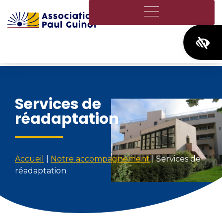
Ouvrir
Services de
réadaptation
Accueil
|
Notre accompagnement
|
Services de
réadaptation