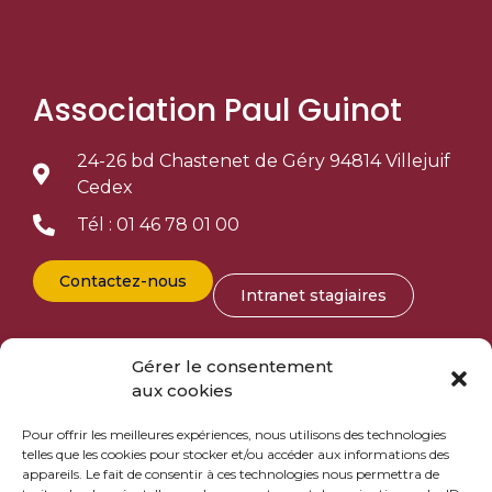
Association Paul Guinot
24-26 bd Chastenet de Géry 94814 Villejuif
Cedex
Tél : 01 46 78 01 00
Contactez-nous
Intranet stagiaires
Entreprise
Gérer le consentement
aux cookies
Taxe d’apprentissage
Pour offrir les meilleures expériences, nous utilisons des technologies
telles que les cookies pour stocker et/ou accéder aux informations des
appareils. Le fait de consentir à ces technologies nous permettra de
Vous recherchez des stagiaires ?