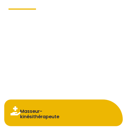
Chez Paul Guinot, nous formons des
personnes handicapées visuelles en vue
d’une intégration professionnelle en milieu
ordinaire de travail. Vous êtes aveugle ou
malvoyant, en recherche d’une
formation
qualifiante
? Découvrez notre offre.
Masseur-
kinésithérapeute